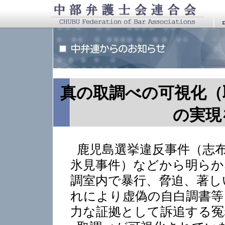
真の取調べの可視化（
の実現
鹿児島選挙違反事件（志
氷見事件）などから明らか
調室内で暴行、脅迫、著し
れにより虚偽の自白調書等
力な証拠として訴追する冤