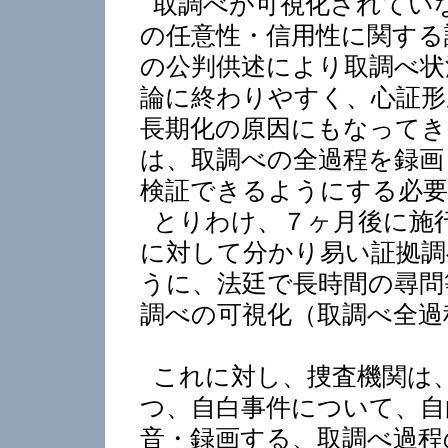
取調べが可視化されてい
の任意性・信用性に関する
の公判供述により取調べ状
論に終わりやすく、心証形
長期化の原因にもなってき
は、取調べの全過程を録画
検証できるようにする必
とりわけ、７ヶ月後に施
に対して分かり易い証拠調
うに、法廷で長時間の尋問
調べの可視化（取調べ全過
これに対し、捜査機関は
つ、自白事件について、自
音・録画する、取調べ過程