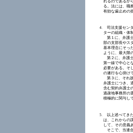
れるのであるか
る。法には、職
有効な歯止めの
司法支援セン
ターの組織・体
第１に、弁護
部の支部長やス
基本理念にそっ
ように、最大限
第２に、弁護
第一線で中心と
必要がある。そ
の遂行を心掛け
第３に、それ
弁護士につき、
含む契約弁護士
過疎地事務所の
積極的に関与し
以上述べてき
は、これからの
して、その意義
そこで、当連