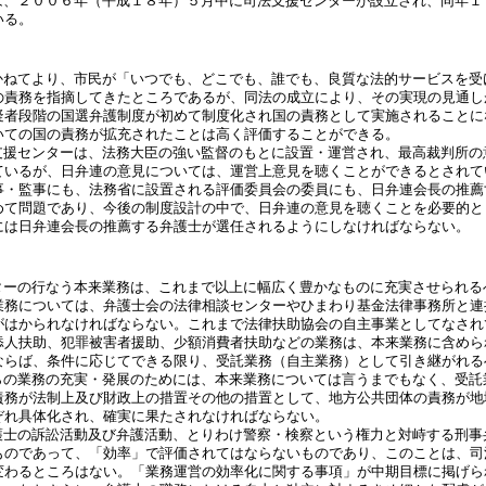
は、２００６年（平成１８年）５月中に司法支援センターが設立され、同年１
いる。
かねてより、市民が「いつでも、どこでも、誰でも、良質な法的サービスを受
の責務を指摘してきたところであるが、同法の成立により、その実現の見通し
疑者段階の国選弁護制度が初めて制度化され国の責務として実施されることに
いての国の責務が拡充されたことは高く評価することができる。
支援センターは、法務大臣の強い監督のもとに設置・運営され、最高裁判所の
ているが、日弁連の意見については、運営上意見を聴くことができるとされて
事・監事にも、法務省に設置される評価委員会の委員にも、日弁連会長の推薦
めて問題であり、今後の制度設計の中で、日弁連の意見を聴くことを必要的と
には日弁連会長の推薦する弁護士が選任されるようにしなければならない。
ターの行なう本来業務は、これまで以上に幅広く豊かなものに充実させられる
業務については、弁護士会の法律相談センターやひまわり基金法律事務所と連
がはかられなければならない。これまで法律扶助協会の自主事業としてなされ
添人扶助、犯罪被害者援助、少額消費者扶助などの業務は、本来業務に含めら
ならば、条件に応じてできる限り、受託業務（自主業務）として引き継がれる
らの業務の充実・発展のためには、本来業務については言うまでもなく、受託
責務が法制上及び財政上の措置その他の措置として、地方公共団体の責務が地
ぞれ具体化され、確実に果たされなければならない。
護士の訴訟活動及び弁護活動、とりわけ警察・検察という権力と対峙する刑事
ものであって、「効率」で評価されてはならないものであり、このことは、司
変わるところはない。「業務運営の効率化に関する事項」が中期目標に掲げら