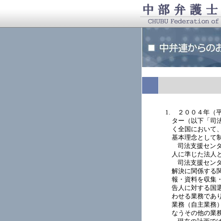
２００４年（
ター（以下「司
く全国において
基本理念として
司法支援セン
人に準じた法人
司法支援セン
解決に関係する
報・資料を収集
告人に対する国
わせる業務であ
業務（自主業務
なうその他の業