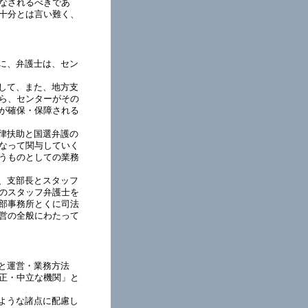
なされるべきであ
十分とは言い難く、
に、弁護士は、セン
して、また、地方支
ら、センターがその
が確保・保障される
律扶助と国選弁護の
なって関与していく
うものとしての業務
、支部長とスタッフ
のスタッフ弁護士を
部事務所とくに司法
営の全般にわたって
と運営・業務方法
正・中立な機関」と
ような諸点に配慮し