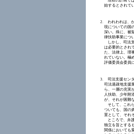
現在の計画で
始するとされて
われわれは、
現についての国
深い。殊に、被
律扶助事業につ
しかし、司法
は必要的とされ
た、法律上、理
れていない。極
評価委員会委員
司法支援セン
司法過疎地支援
ら、一層の充実
人扶助、少年附
が、それが困難
そして、これ
ついても、国の
置として、それ
ところで、弁
独立を旨とする
関係においても