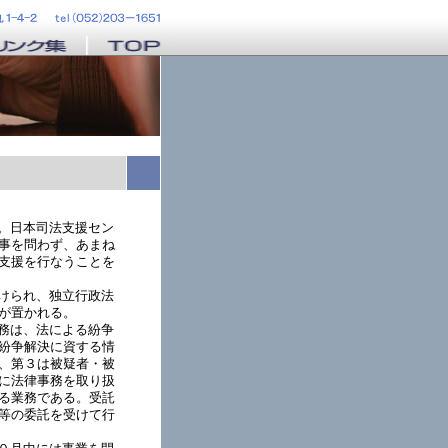
。日本司法支援セン
事を問わず、あまね
支援を行なうことを
けられ、独立行政法
が置かれる。
務は、法による紛争
紛争解決に資する情
、第３は被疑者・被
に法律事務を取り扱
る業務である。受託
等の委託を受けて行