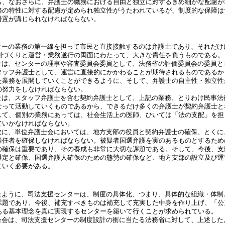
ら、なおさらに、弁護士の職務における自由と独立に対するきめ細かな配慮が
務の特性に対する配慮が定められ独立性がうたわれているが、制度的な保障は
措置が講じられなければならない。
ターの業務の第一線を担って市民と直接接触するのは弁護士であり、それだけ
制づくりと運営・業務遂行の両面にわたって、大きな責任を負うものである。
士は、センターの理事や審査委員会委員として、法務省の評価委員会の委員と
タッフ弁護士として、運営に直接的にかかわることが期待されるものであるか
た業務を展開していくことができるように、そして、弁護士の自主性・独立性
の努力をしなければならない。
士は、スタッフ弁護士を含む契約弁護士として、上記の業務、とりわけ民事法
なって活動していくものであるから、できるだけ多くの弁護士が契約弁護士と
して、個別の業務にあっては、社会生活上の医師、ひいては「法の支配」を担
ていかなければならない。
故に、単位弁護士会においては、地方支部の役員と契約弁護士の確保、とくに
適任者を確保しなければならない。被疑者国選弁護を実のあるものとするため
の確保は重要であり、その養成も非常に大切な課題である。そして、今後、支
選定と確保、国選弁護人確保のための態勢の確保など、地方支部の設立及び運
ていく必要がある。
たように、司法支援センターは、制度の具体化、つまり、具体的な組織・体制
課題であり、今後、補充すべきものは補充して充実した中身を作り上げ、「公
ある基本理念を真に実現するセンターを築いて行くことが求められている。
合会は、司法支援センターの制度設計の衝に当たる法務省に対して、上述した