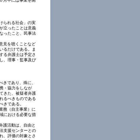
０月中には事業を開
けられる社会」の実
が立ったことは意義
なったこと、民事法
意見を聴くことなど
いるだけである。ま
する弁護士は予定さ
し、理事・監事及び
べきであり、殊に、
携・協力をしなが
てきた、被疑者弁護
れるべきものである
べきである。
業務（自主事業）に
域における必要な措
弁護活動は、自由と
法支援センターとの
れ、評価の対象とさ