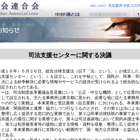
司法支援センターに関する決議
平成１６年）５月２６日、総合法律支援法（以下「法」という。）が成立した
法支援センター」という。）を設立し、これを中核として、国民が、民事・刑
、法による紛争解決に必要な情報やサービスの提供が受けられるよう総合的な
制定されたものである。
ターは、司法制度改革審議会意見書にいう「公正・中立な機関」として位置付
として設立される。主たる事務所は東京都に置かれ、必要な地に従たる事務所
ターの行なう業務は、本来業務と受託業務（自主業務）に分けられる。本来業
関係者・関係団体と連携・協力しつつ行なうものとされ、その第１は法による
・整理し広く提供する窓口的な業務であり、第２は民事法律扶助の事業であり
選弁護人の選任に関する業務であり、第４は司法過疎地において契約弁護士等
り、第５は犯罪被害者等の援助に資する情報・資料を収集・整理し広く提供す
）とは、本来業務の遂行に支障のない範囲内で、国・地方公共団体・公益法人
務である。